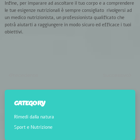
Infine, per imparare ad ascoltare il tuo corpo e a comprendere
le tue esigenze nutrizionali è sempre consigliato rivolgersi ad
un medico nutrizionista, un professionista qualificato che
potrà aiutarti a raggiungere in modo sicuro ed efficace i tuoi
obiettivi.
Precedente
Successivo
CATEGORY
Rimedi dalla natura
Sport e Nutrizione