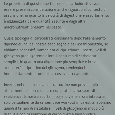
Le proprietà di queste due tipologie di carboidrati devono
essere prese in considerazione anche riguardo al
contesto di
assunzione
, in quanto la
velocità di digestione
e assorbimento
è influenzata dalle
quantità assunte
e dagli
altri
macronutrienti
presenti nel pasto.
Quale tipologia di carboidrati consumare dopo l’allenamento
dipende quindi dal nostro fabbisogno e dai nostri
obiettivi
, se
abbiamo necessità immediata di ripristinare i nostri livelli di
glicogeno prediligeremo allora il consumo di
carboidrati
semplici
, in quanto una
digestione più semplice e breve
accelererà il
ripristino del glicogeno
, rendendoci
immediatamente pronti al successivo allenamento.
Invece, nel caso in cui la nostra routine non preveda più
allenamenti al giorno oppure non pratichiamo sport di
resistenza, la nostra scorta glicogeno viene allora intaccata
solo parzialmente da un semplice workout in palestra, abbiamo
quindi il tempo di
ristabilire i livelli di glicogeno
in modo più
graduale
con l’assunzione di
carboidrati a basso indice