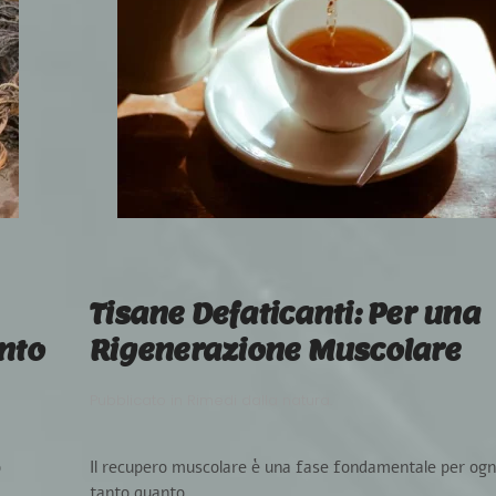
Tisane Defaticanti: Per una
ento
Rigenerazione Muscolare
Pubblicato in
Rimedi dalla natura
.
o
Il recupero muscolare è una fase fondamentale per ogni
tanto quanto...