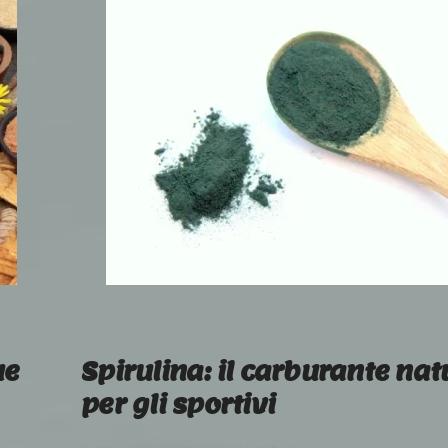
ue
Spirulina: il carburante nat
per gli sportivi