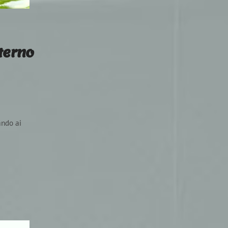
sterno
ando ai