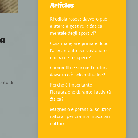
Articles
Rhodiola rosea: davvero può
aiutare a gestire la fatica
mentale degli sportivi?
na
Cosa mangiare prima e dopo
l’allenamento per sostenere
energia e recupero?
Camomilla e sonno: funziona
davvero o è solo abitudine?
ento di
Perché è importante
l’idratazione durante l’attività
fisica?
Magnesio e potassio: soluzioni
naturali per crampi muscolari
notturni