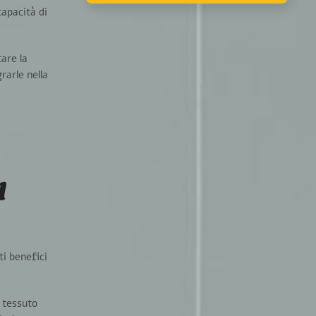
capacità di
are la
rarle nella
l
ti benefici
l tessuto