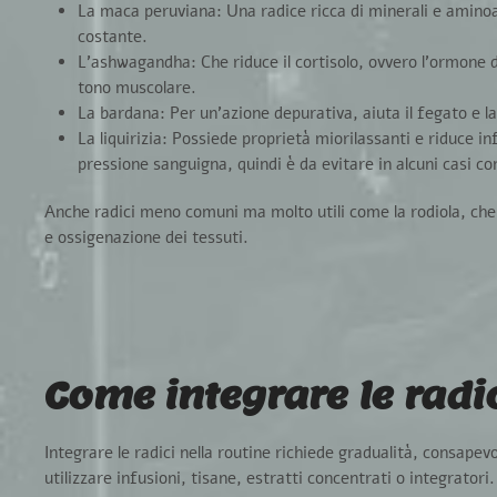
La maca peruviana:
Una radice ricca di minerali e aminoa
costante.
L’ashwagandha:
Che riduce il cortisolo, ovvero l’ormone d
tono muscolare.
La bardana:
Per un’azione depurativa, aiuta il fegato e la
La liquirizia:
Possiede proprietà miorilassanti e riduce i
pressione sanguigna, quindi è da evitare in alcuni casi c
Anche radici meno comuni ma molto utili come
la rodiola
, ch
e ossigenazione dei tessuti.
Come integrare le radi
Integrare le radici nella routine
richiede gradualità, consapevo
utilizzare infusioni, tisane, estratti concentrati o integratori.