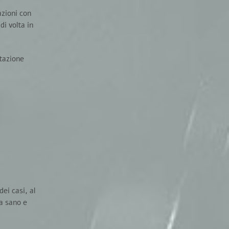
azioni con
i volta in
atazione
ei casi, al
ta sano e