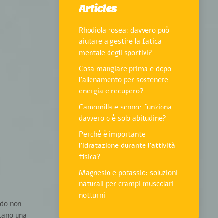
Articles
Rhodiola rosea: davvero può
aiutare a gestire la fatica
mentale degli sportivi?
Cosa mangiare prima e dopo
l’allenamento per sostenere
energia e recupero?
Camomilla e sonno: funziona
davvero o è solo abitudine?
Perché è importante
l’idratazione durante l’attività
fisica?
Magnesio e potassio: soluzioni
naturali per crampi muscolari
notturni
do non
ntano una