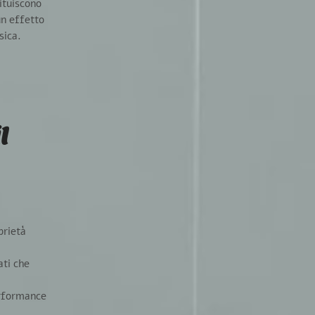
ituiscono
un effetto
sica.
l
prietà
ati che
performance