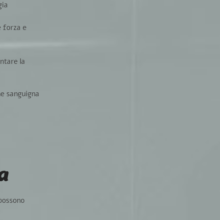
gia
e forza e
ntare la
one sanguigna
a
 possono