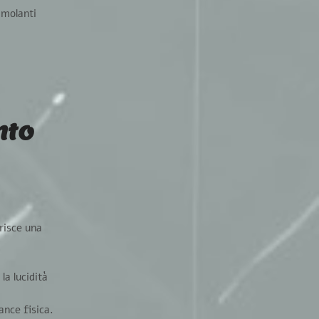
imolanti
nto
orisce una
la lucidità
ance fisica.