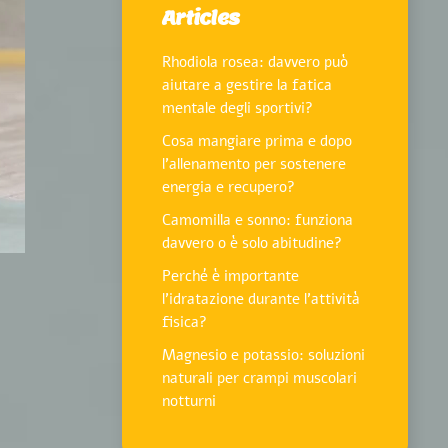
Articles
Rhodiola rosea: davvero può
aiutare a gestire la fatica
mentale degli sportivi?
Cosa mangiare prima e dopo
l’allenamento per sostenere
energia e recupero?
Camomilla e sonno: funziona
davvero o è solo abitudine?
Perché è importante
l’idratazione durante l’attività
fisica?
Magnesio e potassio: soluzioni
naturali per crampi muscolari
notturni