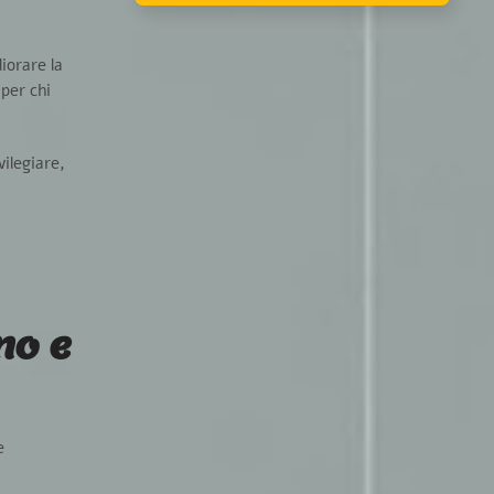
iorare la
per chi
vilegiare,
no e
e