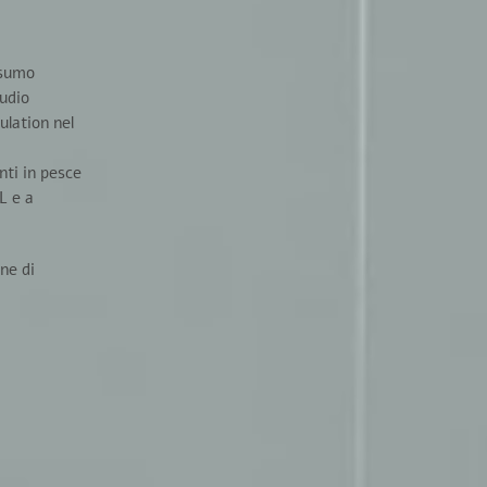
nsumo
udio
ulation nel
ti in pesce
L e a
ane
di