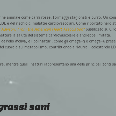
gine animale
come carni rosse, formaggi stagionati e burro. Un co
DL e del rischio di malattie cardiovascolari. Come riportato nello
st
al Advisory From the American Heart Association”
pubblicato su Circ
ettere la salute del
sistema cardiovascolare
e andrebbe limitata.
 dell’olio d’oliva, e i
polinsaturi
, come gli omega-3 e omega-6 presen
del
cuore
e sul
metabolismo
, contribuendo a ridurre il colesterolo LD
are
, mentre quelli insaturi rappresentano una delle principali
fonti s
grassi sani