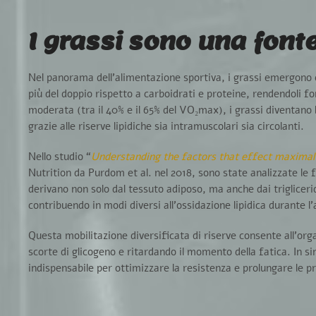
I grassi sono una font
Nel panorama dell’
alimentazione sportiva
, i
grassi
emergono co
più del doppio rispetto a carboidrati e proteine, rendendoli f
moderata
(tra il
40% e il 65% del VO₂max
), i grassi diventan
grazie alle riserve lipidiche sia intramuscolari sia circolanti.
Nello studio “
Understanding the factors that effect maximal 
Nutrition da Purdom et al. nel 2018, sono state analizzate le f
derivano non solo dal tessuto adiposo, ma anche dai
triglicer
contribuendo in modi diversi all’
ossidazione lipidica
durante l’a
Questa
mobilitazione diversificata di riserve
consente all’org
scorte di glicogeno e ritardando il momento della fatica. In si
indispensabile per ottimizzare la resistenza e prolungare le pr