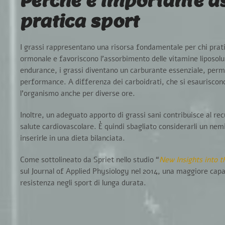
Perchè è importante a
pratica sport
I
grassi
rappresentano una
risorsa fondamentale
per chi prat
ormonale
e favoriscono l’
assorbimento
delle
vitamine
liposolu
endurance, i grassi diventano un carburante essenziale, perm
performance. A differenza dei carboidrati, che si esauriscono
l’organismo anche per diverse ore.
Inoltre, un adeguato apporto di grassi sani contribuisce al
rec
salute cardiovascolare
. È quindi sbagliato considerarli un nem
inserirle in una
dieta bilanciata
.
Come sottolineato da Spriet nello studio
“
New Insights into t
sul Journal of Applied Physiology nel 2014, una maggiore capac
resistenza
negli sport di lunga durata.