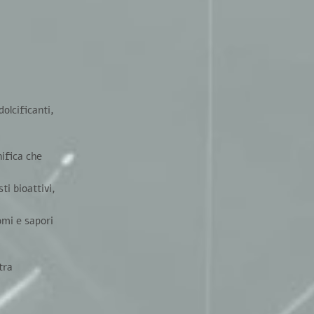
olcificanti,
gnifica che
ti bioattivi
,
omi e sapori
tra