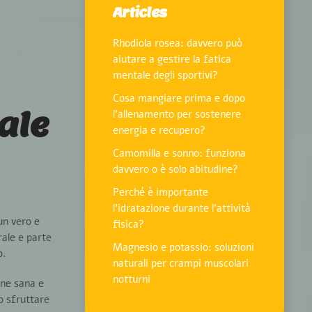
Articles
Rhodiola rosea: davvero può
aiutare a gestire la fatica
mentale degli sportivi?
Cosa mangiare prima e dopo
ale
l’allenamento per sostenere
energia e recupero?
Camomilla e sonno: funziona
davvero o è solo abitudine?
Perché è importante
l’idratazione durante l’attività
un vero e
fisica?
rale e parte
Magnesio e potassio: soluzioni
o.
naturali per crampi muscolari
notturni
one sana e
lo sfruttare