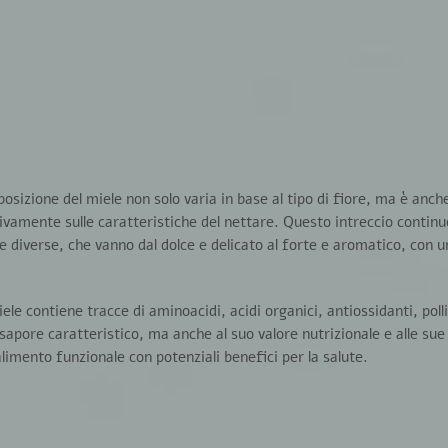
izione del miele non solo varia in base al tipo di fiore, ma è anch
tivamente sulle caratteristiche del nettare. Questo intreccio continu
e diverse
, che vanno dal dolce e delicato al forte e aromatico, con 
miele
contiene tracce di aminoacidi, acidi organici, antiossidanti, poll
o sapore caratteristico, ma anche al suo valore nutrizionale e alle sue
alimento funzionale con potenziali
benefici per la salute
.