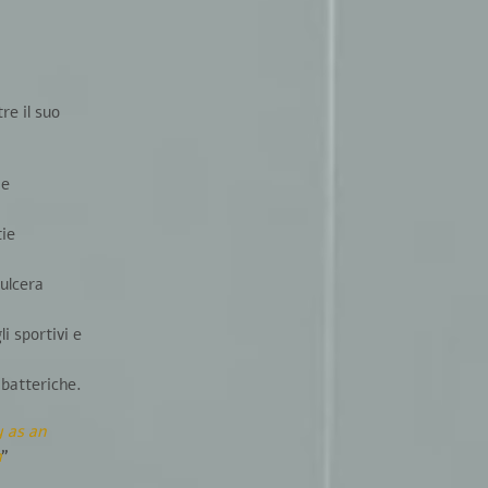
re il suo
 e
tie
’ulcera
li sportivi e
ibatteriche
.
y as an
h
”