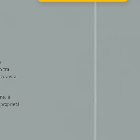
e
o tra
una vasta
ine, e
 proprietà