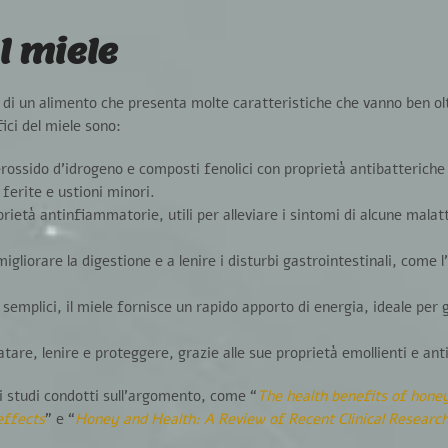
l miele
a di un alimento che presenta molte
caratteristiche che vanno ben olt
fici del miele sono:
erossido d’idrogeno e composti fenolici con proprietà antibatteriche
ferite e ustioni minori
.
prietà antinfiammatorie
, utili per alleviare i sintomi di alcune malat
migliorare la digestione
e a lenire i disturbi gastrointestinali, come l
 semplici, il miele
fornisce un rapido apporto di energia
, ideale per g
ratare, lenire e proteggere, grazie alle sue
proprietà emollienti e ant
 studi condotti sull’argomento, come “
The health benefits of hone
effects
” e “
Honey and Health: A Review of Recent Clinical Researc