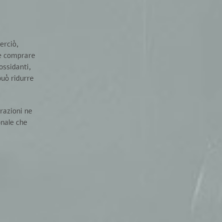
erciò,
te comprare
ossidanti,
può ridurre
razioni ne
onale che