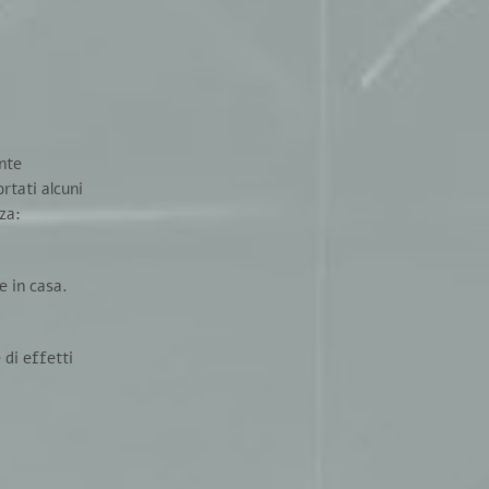
ente
ortati alcuni
za:
e in casa.
 di effetti